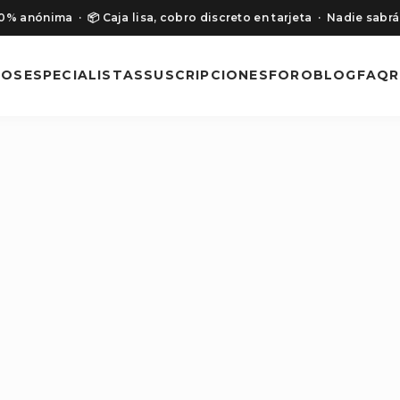
00% anónima
· 📦 Caja lisa, cobro discreto en tarjeta
· Nadie sabrá
NOS
ESPECIALISTAS
SUSCRIPCIONES
FORO
BLOG
FAQ
R