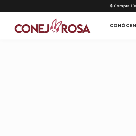
🔒 Compra 1
CONÓCE