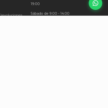
19:00
Sábado de 9:00 - 14:00
 Devoluciones
+52 33 2431 4661
CDMX & GDL, México
tsapp
nejorosa.com